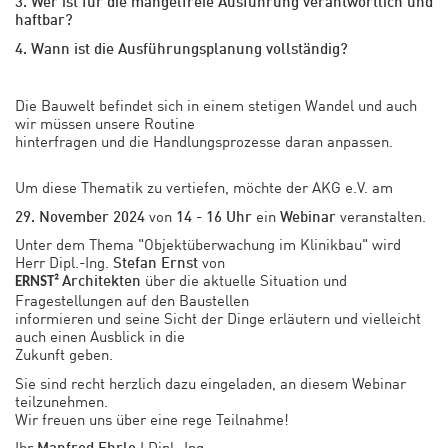
3. Wer ist für die mängelfreie Ausführung verantwortlich und
haftbar?
4. Wann ist die Ausführungsplanung vollständig?
Die Bauwelt befindet sich in einem stetigen Wandel und auch
wir müssen unsere Routine
hinterfragen und die Handlungsprozesse daran anpassen.
Um diese Thematik zu vertiefen, möchte der AKG e.V. am
von
ein
veranstalten.
29. November 2024
14 - 16 Uhr
Webinar
Unter dem Thema "Objektüberwachung im Klinikbau" wird
Herr Dipl.-Ing.
von
Stefan Ernst
über die aktuelle Situation und
Architekten
ERNST²
Fragestellungen auf den Baustellen
informieren und seine Sicht der Dinge erläutern und vielleicht
auch einen Ausblick in die
Zukunft geben.
Sie sind recht herzlich dazu eingeladen, an diesem Webinar
teilzunehmen.
Wir freuen uns über eine rege Teilnahme!
Ihr
I Dipl.-Ing.
Manfred Ehrle